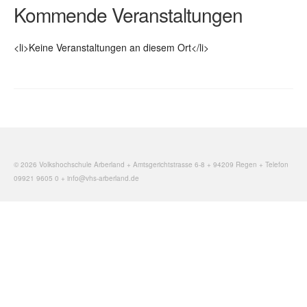
Kommende Veranstaltungen
<li>Keine Veranstaltungen an diesem Ort</li>
© 2026 Volkshochschule Arberland + Amtsgerichtstrasse 6-8 + 94209 Regen + Telefon
09921 9605 0 + info@vhs-arberland.de